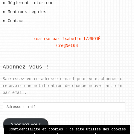
Règlement intérieur
Mentions Légales
Contact
réalisé par Isabelle LARRODÉ
Cre@Net64
Abonnez-vous !
Saisissez votre adresse e-mail pour vous abonner et
recevoir une notification de chaque nouvel article
par email.
Adresse
e-
mail
Abonnez-vous
Confidentialité et cookies : ce site utilise des cookies.