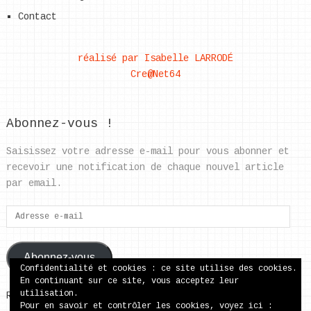
Contact
réalisé par Isabelle LARRODÉ
Cre@Net64
Abonnez-vous !
Saisissez votre adresse e-mail pour vous abonner et
recevoir une notification de chaque nouvel article
par email.
Adresse
e-
mail
Abonnez-vous
Confidentialité et cookies : ce site utilise des cookies.
En continuant sur ce site, vous acceptez leur
utilisation.
Rejoignez les 37 autres abonnés
Pour en savoir et contrôler les cookies, voyez ici :