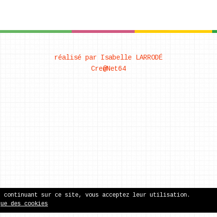
réalisé par Isabelle LARRODÉ
Cre@Net64
n continuant sur ce site, vous acceptez leur utilisation.
que des cookies