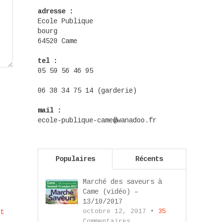
adresse :
Ecole Publique
bourg
64520 Came
tel :
05 59 56 46 95
06 38 34 75 14 (garderie)
mail :
ecole-publique-came@wanadoo.fr
Populaires
Récents
Marché des saveurs à
Came (vidéo) –
13/10/2017
octobre 12, 2017 •
35
nt
Commentaires