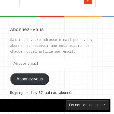
Abonnez-vous !
Saisissez votre adresse e-mail pour vous
abonner et recevoir une notification de
chaque nouvel article par email.
Adresse
e-
mail
Abonnez-vous
Rejoignez les 37 autres abonnés
Back to Top