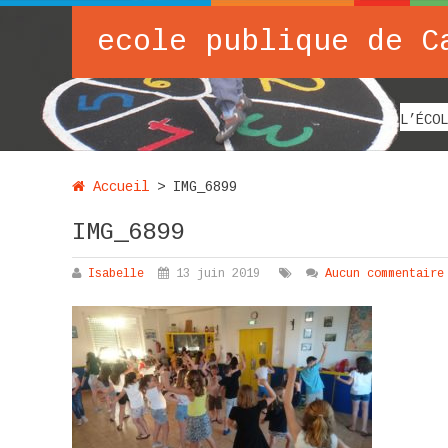
ecole publique de C
L’ÉCOL
Accueil
>
IMG_6899
IMG_6899
Isabelle
13 juin 2019
Aucun commentaire