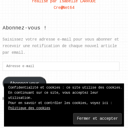
réalisé par Isabelle LARRODÉ
Cre@Net64
Abonnez-vous !
Saisissez votre adresse e-mail pour vous abonner et
recevoir une notification de chaque nouvel article
par email.
Adresse
e-
mail
Abonnez-vous
Confidentialité et cookies : ce site utilise des cookies.
En continuant sur ce site, vous acceptez leur
utilisation.
Rejoignez les 37 autres abonnés
Pour en savoir et contrôler les cookies, voyez ici :
Politique des cookies
ecole publique de Came
Copyright © 2026.
Back to Top