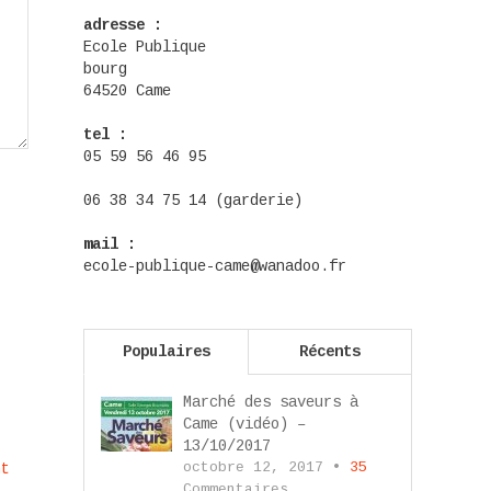
adresse :
Ecole Publique
bourg
64520 Came
tel :
05 59 56 46 95
06 38 34 75 14 (garderie)
mail :
ecole-publique-came@wanadoo.fr
Populaires
Récents
Marché des saveurs à
Came (vidéo) –
13/10/2017
octobre 12, 2017 •
35
nt
Commentaires