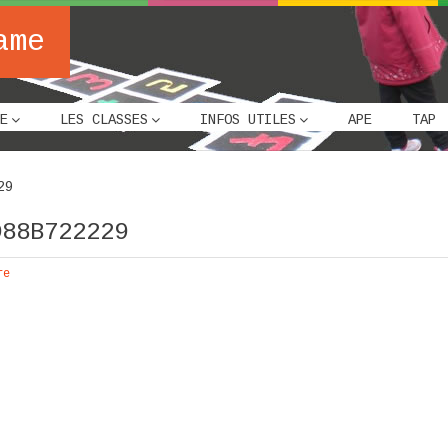
ame
E
LES CLASSES
INFOS UTILES
APE
TAP
29
D88B722229
re