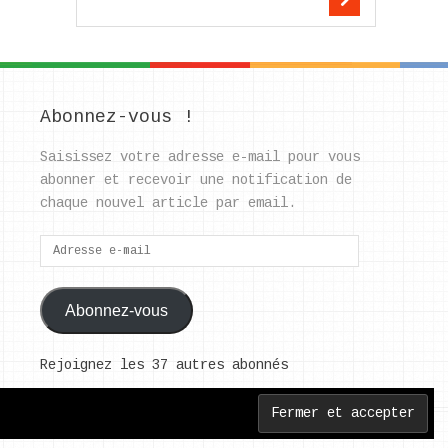
Abonnez-vous !
Saisissez votre adresse e-mail pour vous
abonner et recevoir une notification de
chaque nouvel article par email.
Adresse
e-
mail
Abonnez-vous
Rejoignez les 37 autres abonnés
Back to Top