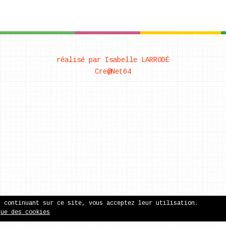
réalisé par Isabelle LARRODÉ
Cre@Net64
n continuant sur ce site, vous acceptez leur utilisation.
que des cookies