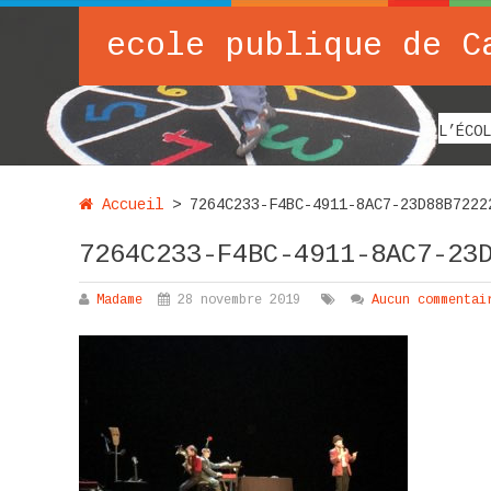
ecole publique de C
L’ÉCOL
Accueil
>
7264C233-F4BC-4911-8AC7-23D88B7222
7264C233-F4BC-4911-8AC7-23
Madame
28 novembre 2019
Aucun commentai