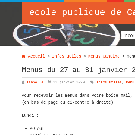
ecole publique de C
L’ÉCOL
Accueil
>
Infos utiles
>
Menus Cantine
>
Men
Menus du 27 au 31 janvier 
Isabelle
22 janvier 2020
Infos utiles
,
Menu
Pour recevoir les menus dans votre boîte mail,
(en bas de page ou ci-contre à droite)
Lundi :
POTAGE