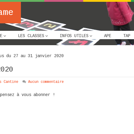
ame
E
LES CLASSES
INFOS UTILES
APE
TAP
us du 27 au 31 janvier 2020
2020
s Cantine
Aucun commentaire
 pensez à vous abonner !