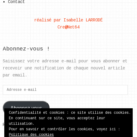
Contact
réalisé par Isabelle LARRODÉ
Cre@Net64
Abonnez-vous !
Saisissez votre adresse e-mail pour vous abonner et
recevoir une notification de chaque nouvel article
par email.
Adresse
e-
mail
Abonnez-vous
Confidentialité et cookies : ce site utilise des cookies.
En continuant sur ce site, vous acceptez leur
utilisation.
Rejoignez les 37 autres abonnés
Pour en savoir et contrôler les cookies, voyez ici :
Politique des cookies