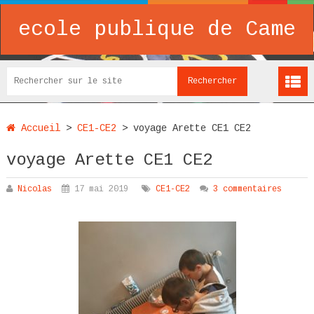
ecole publique de Came
Accueil
>
CE1-CE2
>
voyage Arette CE1 CE2
voyage Arette CE1 CE2
Nicolas
17 mai 2019
CE1-CE2
3 commentaires