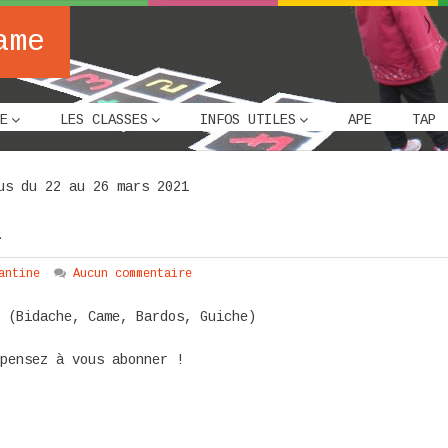
ame
E
LES CLASSES
INFOS UTILES
APE
TAP
us du 22 au 26 mars 2021
1
antine
Aucun commentaire
e (Bidache, Came, Bardos, Guiche)
 pensez à vous abonner !