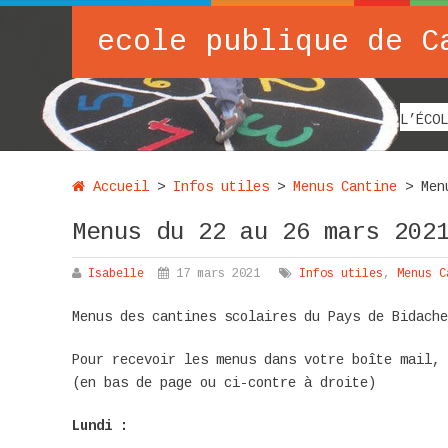
ecole publique de C
L’ÉCOL
Accueil
>
Infos utiles
>
Menus Cantine
>
Men
Menus du 22 au 26 mars 202
Isabelle
17 mars 2021
Infos utiles
,
Menus C
Menus des cantines scolaires du Pays de Bidach
Pour recevoir les menus dans votre boîte mail,
(en bas de page ou ci-contre à droite)
Lundi :