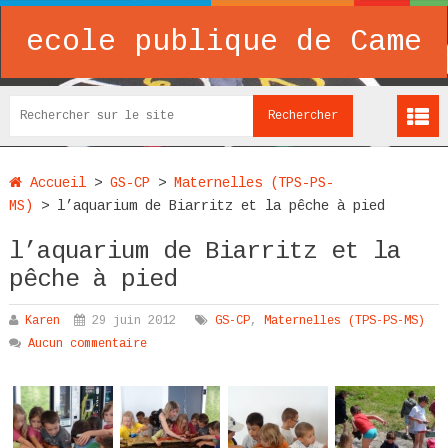
ecole publique de Came
Accueil
>
GS-CP
>
Maternelles (TPS-PS-
MS)
>
l’aquarium de Biarritz et la pêche à pied
l’aquarium de Biarritz et la
pêche à pied
Karen
29 juin 2012
GS-CP
,
Maternelles (TPS-PS-MS)
Aucun commentaire